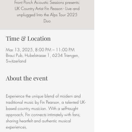
Front Porch Acoustic Sessions presents:
UK Country Artist Fin Peason - Live and
unplugged Into the Alps Tour 2025
Duo
Time & Location
Mar 13, 2025, 8:00 PM – 11:00 PM
Braui Pub, Hubelstrasse 1, 6234 Triengen,
Switzerland
About the event
Experience the unique blend of modern and 
traditional music by Fin Pearson, a talented UK-
based country musician. With a self-taught 
approach, Fin connects intimately with fans, 
sharing heartfelt and authentic musical 
experiences.