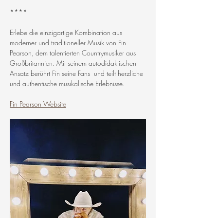
****
Erlebe die einzigartige Kombination aus 
moderner und traditioneller Musik von Fin 
Pearson, dem talentierten Countrymusiker aus 
Großbritannien. Mit seinem autodidaktischen 
Ansatz berührt Fin seine Fans  und teilt herzliche 
und authentische musikalische Erlebnisse. 
Fin Pearson Website